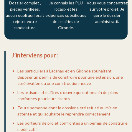
Dossier complet ,
Je connais les PLU
Vous vous concentrez
pièces vérifiées,
locaux et les
sur votre projet. Je
aucun oubli qui ferait
exigences spécifiques
gère le dossier
rejeter votre
des mairies de
administratif.
candidature.
Gironde.
J’interviens pour :
Les particuliers à Lacanau et en Gironde souhaitant
déposer un permis de construire pour une extension, une
surélévation ou une construction neuve
Les artisans et maîtres d’œuvre qui ont besoin de plans
conformes pour leurs clients
Toute personne dont le dossier a été refusé ou mis en
attente et qui souhaite le reprendre correctement
Les porteurs de projet confrontés à un permis de construire
modificatif